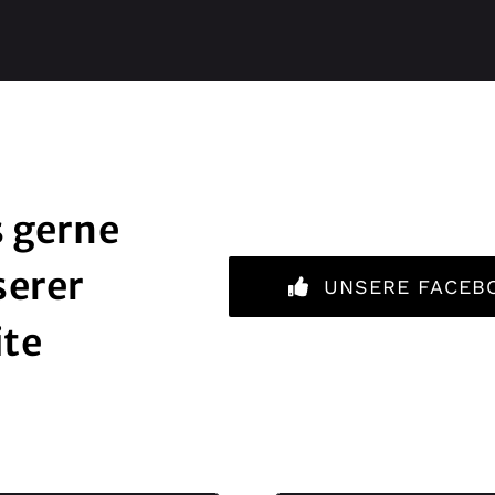
 gerne
serer
UNSERE FACEB
ite