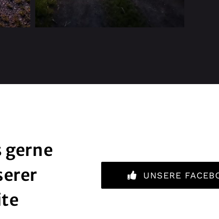
 gerne
serer
UNSERE FACEB
ite