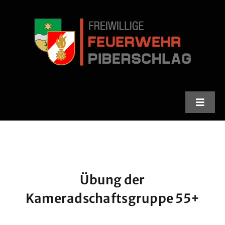
Skip
to
content
Toggle
Naviga
Feuerwehr
Stadlfest
Übung der
Termine
Kameradschaftsgruppe 55+