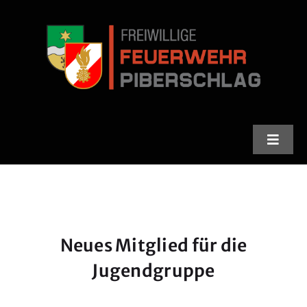
Skip
to
content
Toggle
Naviga
Feuerwehr
Stadlfest
Neues Mitglied für die
Termine
Jugendgruppe