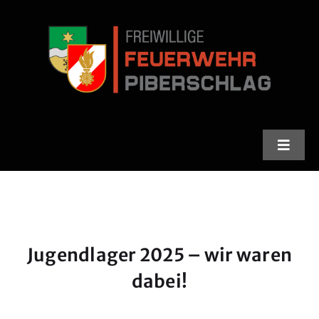
Skip
to
content
Toggle
Naviga
Feuerwehr
Stadlfest
Jugendlager 2025 – wir waren
Termine
dabei!