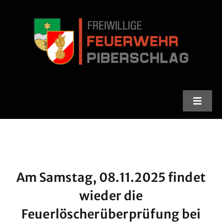
Skip
to
content
Toggle
Naviga
Feuerwehr
Stadlfest
Am Samstag, 08.11.2025 findet
Termine
wieder die
Feuerlöscherüberprüfung bei