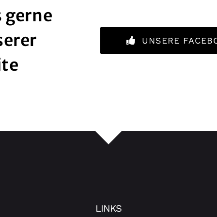
 gerne
serer
UNSERE FACEB
ite
LINKS