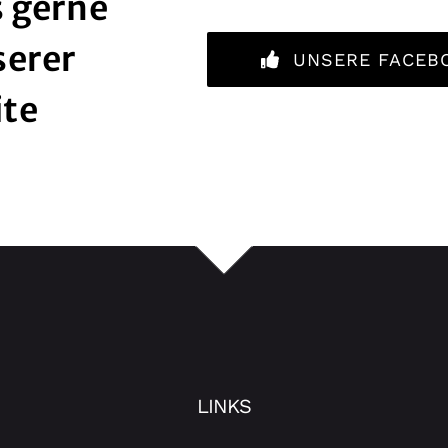
 gerne
serer
UNSERE FACEB
ite
LINKS