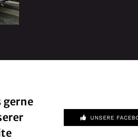
 gerne
serer
UNSERE FACEB
ite