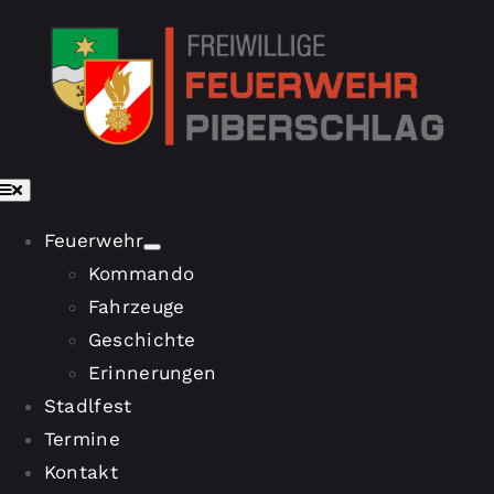
Skip
to
content
Toggle
Navigation
Feuerwehr
Kommando
Fahrzeuge
Geschichte
Erinnerungen
Stadlfest
Termine
Kontakt