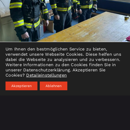
Um Ihnen den bestmöglichen Service zu bieten,
verwendet unsere Webseite Cookies. Diese helfen uns
Erfolgreiche Atemschutzleistungsprüfung
dabei die Webseite zu analysieren und zu verbessern.
Weitere Informationen zu den Cookies finden Sie in
unserer Datenschutzerklärung. Akzeptieren Sie
Am 28.02.2026 fand die Atemschutzleistungsprüfun
Cookies?
Detaileinstellungen
in Bad Leonfelden statt. Unsere Feuerwehr war mit
zwei Trupps vertreten und konnte hervorragende
Akzeptieren
Ablehnen
eistungen erzielen.