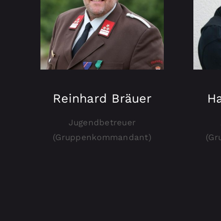
Reinhard Bräuer
Ha
Jugendbetreuer
(Gruppenkommandant)
(G