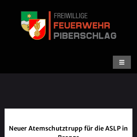
Skip
to
content
Toggle
Naviga
Feuerwehr
Stadlfest
Termine
Neuer Atemschutztrupp für die ASLP in